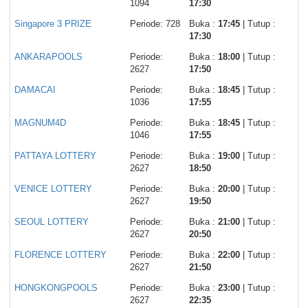
1094
17:30
Singapore 3 PRIZE
Periode: 728
Buka :
17:45
| Tutup :
17:30
ANKARAPOOLS
Periode:
Buka :
18:00
| Tutup :
2627
17:50
DAMACAI
Periode:
Buka :
18:45
| Tutup :
1036
17:55
MAGNUM4D
Periode:
Buka :
18:45
| Tutup :
1046
17:55
PATTAYA LOTTERY
Periode:
Buka :
19:00
| Tutup :
2627
18:50
VENICE LOTTERY
Periode:
Buka :
20:00
| Tutup :
2627
19:50
SEOUL LOTTERY
Periode:
Buka :
21:00
| Tutup :
2627
20:50
FLORENCE LOTTERY
Periode:
Buka :
22:00
| Tutup :
2627
21:50
HONGKONGPOOLS
Periode:
Buka :
23:00
| Tutup :
2627
22:35