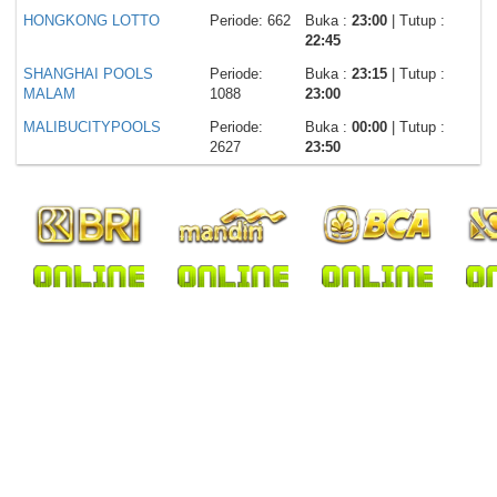
HONGKONG LOTTO
Periode: 662
Buka :
23:00
| Tutup :
22:45
SHANGHAI POOLS
Periode:
Buka :
23:15
| Tutup :
MALAM
1088
23:00
MALIBUCITYPOOLS
Periode:
Buka :
00:00
| Tutup :
2627
23:50