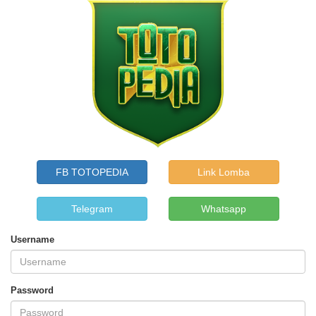
FB TOTOPEDIA
Link Lomba
Telegram
Whatsapp
Username
Password