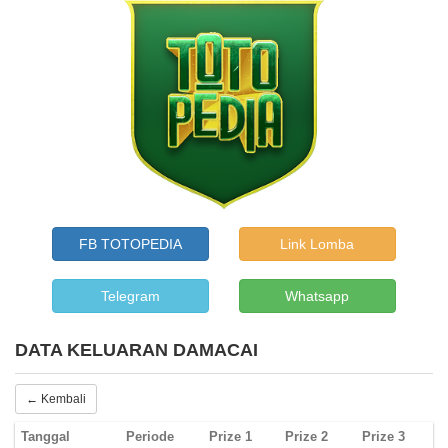
FB TOTOPEDIA
Link Lomba
Telegram
Whatsapp
DATA KELUARAN DAMACAI
← Kembali
Tanggal
Periode
Prize 1
Prize 2
Prize 3