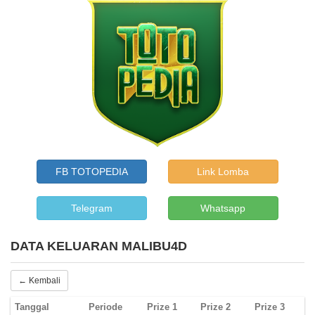
FB TOTOPEDIA
Link Lomba
Telegram
Whatsapp
DATA KELUARAN MALIBU4D
← Kembali
Tanggal
Periode
Prize 1
Prize 2
Prize 3